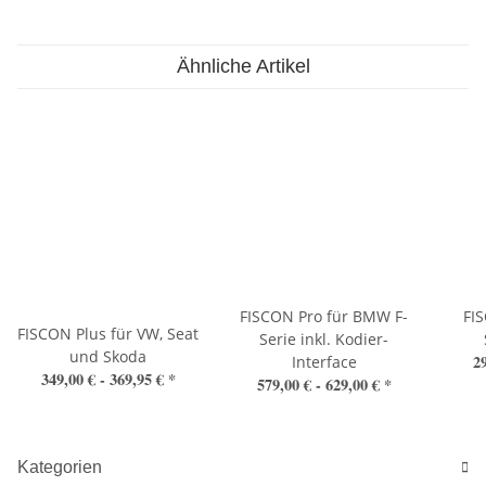
Ähnliche Artikel
FISCON Pro für BMW F-
FI
FISCON Plus für VW, Seat
Serie inkl. Kodier-
und Skoda
2
Interface
349,00 € -
369,95 €
*
579,00 € -
629,00 €
*
Kategorien