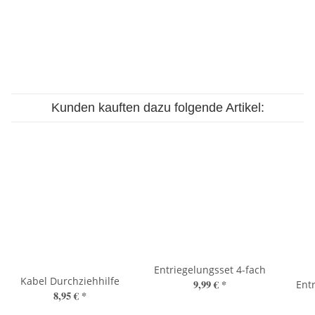
Kunden kauften dazu folgende Artikel:
Entriegelungsset 4-fach
Kabel Durchziehhilfe
9,99 €
*
Entr
8,95 €
*