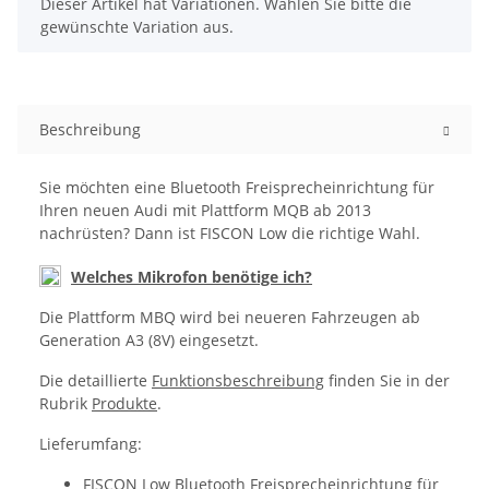
x
Dieser Artikel hat Variationen. Wählen Sie bitte die
gewünschte Variation aus.
Beschreibung
Sie möchten eine Bluetooth Freisprecheinrichtung für
Ihren neuen Audi mit Plattform MQB ab 2013
nachrüsten? Dann ist FISCON Low die richtige Wahl.
Welches Mikrofon benötige ich?
Die Plattform MBQ wird bei neueren Fahrzeugen ab
Generation A3 (8V) eingesetzt.
Die detaillierte
Funktionsbeschreibung
finden Sie in der
Rubrik
Produkte
.
Lieferumfang:
FISCON Low Bluetooth Freisprecheinrichtung für