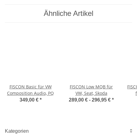
Ähnliche Artikel
FISCON Basic für VW
FISCON Low MQB für
FISC
Composition Audio, PQ
VW, Seat, Skoda
349,00 €
*
289,00 € -
296,95 €
*
Kategorien