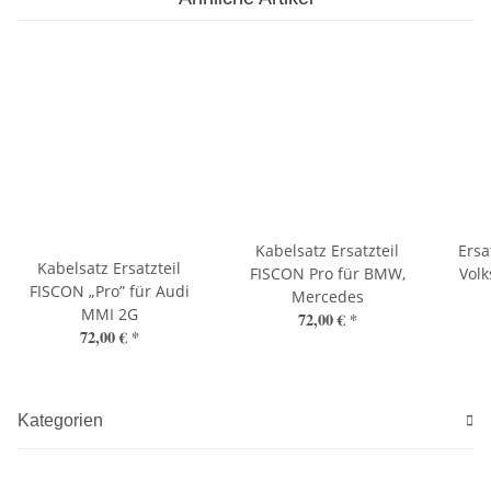
Kabelsatz Ersatzteil
Ersa
Kabelsatz Ersatzteil
FISCON Pro für BMW,
Vol
FISCON „Pro” für Audi
Mercedes
MMI 2G
72,00 €
*
72,00 €
*
Kategorien