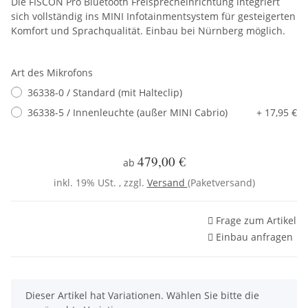
Die FISCON Pro Bluetooth Freisprecheinrichtung integriert
sich vollständig ins MINI Infotainmentsystem für gesteigerten
Komfort und Sprachqualität. Einbau bei Nürnberg möglich.
Art des Mikrofons
36338-0 / Standard (mit Halteclip)
36338-5 / Innenleuchte (außer MINI Cabrio)
+ 17,95 €
479,00 €
ab
inkl. 19% USt. , zzgl.
Versand
(Paketversand)
Frage zum Artikel
Einbau anfragen
x
Dieser Artikel hat Variationen. Wählen Sie bitte die